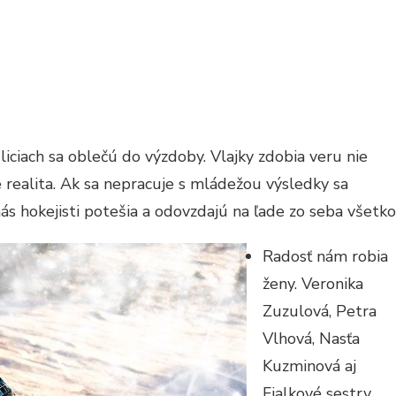
liciach sa oblečú do výzdoby. Vlajky zdobia veru nie
e realita. Ak sa nepracuje s mládežou výsledky sa
s hokejisti potešia a odovzdajú na ľade zo seba všetko
Radosť nám robia
ženy. Veronika
Zuzulová, Petra
Vlhová, Nasťa
Kuzminová aj
Fialkové sestry.