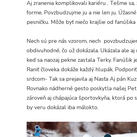
Aj zranenia komplikovali kariéru . Tešme sa, 
forme. Povzbudzujme ju a nie len ju. Úžasné
pesničku. Môže byť niečo krajšie od fanúšik
Nech sú pre nás vzorom, nech povzbudzuje
obdivuhodné, čo už dokázala. Ukázala ale aj
keď sa naozaj pekne zastala Terky. Fanúšik je
Raniť človeka dokáže každý hlupák. Podporiť 
srdcom- Tak sa prejavila aj Nasťa Aj pán Kuz
Rovnako nádherné gesto poskytla našej Petre
zároveň aj chápajúca športovkyňa, ktorá po 
by veru dokázal iba málokto.