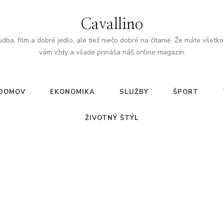
Cavallino
dba, film a dobré jedlo, ale tiež niečo dobré na čítanie. Že máte všetk
vám vždy a všade prináša náš online magazín.
DOMOV
EKONOMIKA
SLUŽBY
ŠPORT
ŽIVOTNÝ ŠTÝL