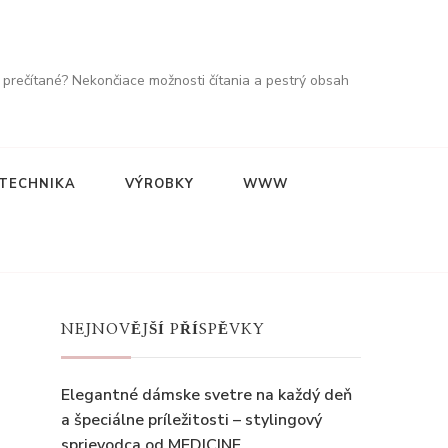
o prečítané? Nekončiace možnosti čítania a pestrý obsah
TECHNIKA
VÝROBKY
WWW
NEJNOVĚJŠÍ PŘÍSPĚVKY
Elegantné dámske svetre na každý deň
a špeciálne príležitosti – stylingový
sprievodca od MEDICINE