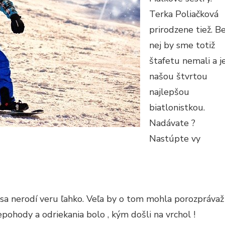
Terka Poliačková
prirodzene tiež. B
nej by sme totiž
štafetu nemali a j
našou štvrtou
najlepšou
biatlonistkou.
Nadávate ?
Nastúpte vy
sa nerodí veru ľahko. Veľa by o tom mohla porozprávaž
epohody a odriekania bolo , kým došli na vrchol !