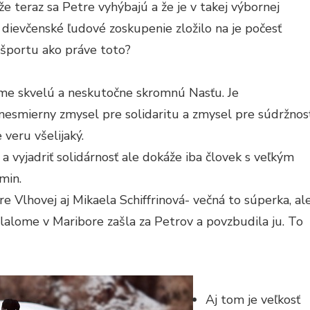
že teraz sa Petre vyhýbajú a že je v takej výbornej
 dievčenské ľudové zoskupenie zložilo na je počesť
a športu ako práve toto?
me skvelú a neskutočne skromnú Nasťu. Je
 nesmierny zmysel pre solidaritu a zmysel pre súdržnosť
 veru všelijaký.
a vyjadriť solidárnosť ale dokáže iba človek s veľkým
min.
 Vlhovej aj Mikaela Schiffrinová- večná to súperka, al
slalome v Maribore zašla za Petrov a povzbudila ju. To
Aj tom je veľkosť