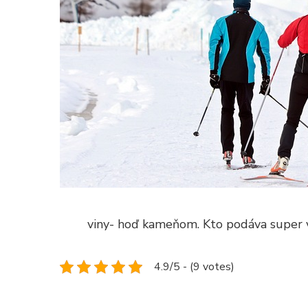
viny- hoď kameňom. Kto podáva super vý
4.9/5 - (9 votes)