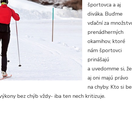
športovca a aj
diváka. Buďme
vďační za množstv
prenádherných
okamihov, ktoré
nám športovci
prinášajú
a uvedomme si, že
aj oni majú právo
na chyby. Kto si be
kony bez chýb vždy- iba ten nech kritizuje.