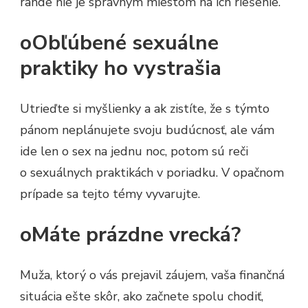
rande nie je správnym miestom na ich riešenie.
oObľúbené sexuálne
praktiky ho vystrašia
Utrieďte si myšlienky a ak zistíte, že s týmto
pánom neplánujete svoju budúcnosť, ale vám
ide len o sex na jednu noc, potom sú reči
o sexuálnych praktikách v poriadku. V opačnom
prípade sa tejto témy vyvarujte.
oMáte prázdne vrecká?
Muža, ktorý o vás prejavil záujem, vaša finančná
situácia ešte skôr, ako začnete spolu chodiť,