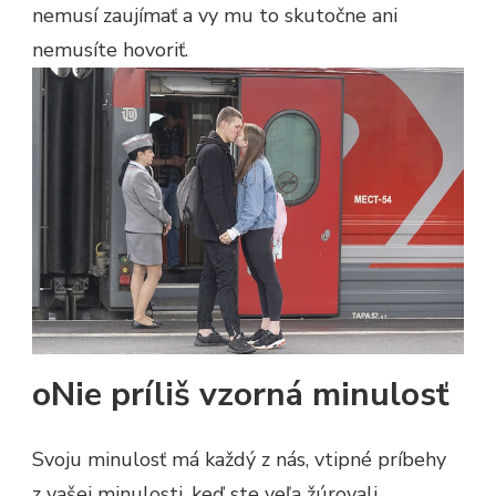
nemusí zaujímať a vy mu to skutočne ani
nemusíte hovoriť.
oNie príliš vzorná minulosť
Svoju minulosť má každý z nás, vtipné príbehy
z vašej minulosti, keď ste veľa žúrovali,