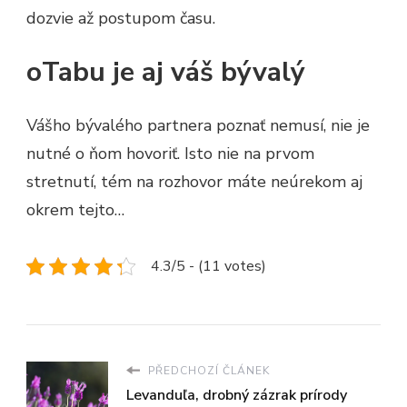
dozvie až postupom času.
oTabu je aj váš bývalý
Vášho bývalého partnera poznať nemusí, nie je
nutné o ňom hovoriť. Isto nie na prvom
stretnutí, tém na rozhovor máte neúrekom aj
okrem tejto…
4.3/5 - (11 votes)
PŘEDCHOZÍ ČLÁNEK
Levanduľa, drobný zázrak prírody