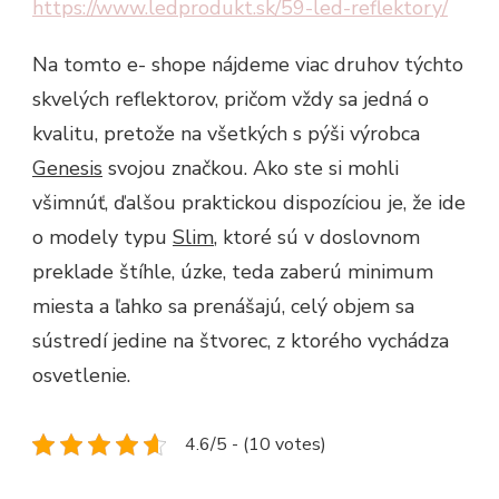
https://www.ledprodukt.sk/59-led-reflektory/
Na tomto e- shope nájdeme viac druhov týchto
skvelých reflektorov, pričom vždy sa jedná o
kvalitu, pretože na všetkých s pýši výrobca
Genesis
svojou značkou. Ako ste si mohli
všimnúť, ďalšou praktickou dispozíciou je, že ide
o modely typu
Slim
, ktoré sú v doslovnom
preklade štíhle, úzke, teda zaberú minimum
miesta a ľahko sa prenášajú, celý objem sa
sústredí jedine na štvorec, z ktorého vychádza
osvetlenie.
4.6/5 - (10 votes)