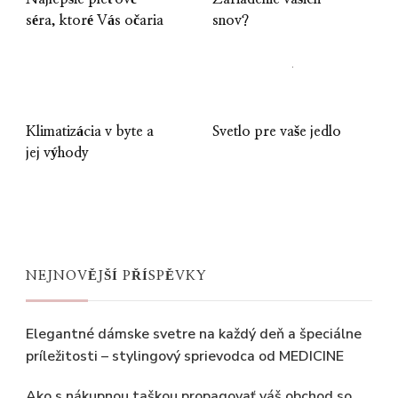
séra, ktoré Vás očaria
snov?
Klimatizácia v byte a
Svetlo pre vaše jedlo
jej výhody
NEJNOVĚJŠÍ PŘÍSPĚVKY
Elegantné dámske svetre na každý deň a špeciálne
príležitosti – stylingový sprievodca od MEDICINE
Ako s nákupnou taškou propagovať váš obchod so