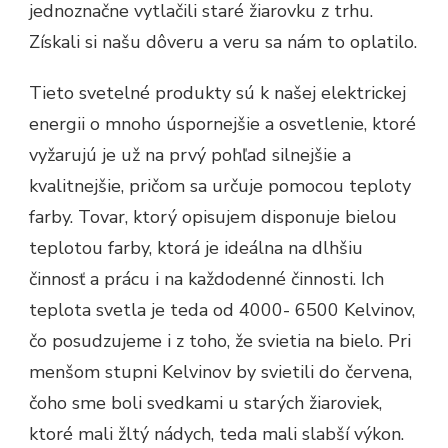
jednoznačne vytlačili staré žiarovku z trhu.
Získali si našu dôveru a veru sa nám to oplatilo.
Tieto svetelné produkty sú k našej elektrickej
energii o mnoho úspornejšie a osvetlenie, ktoré
vyžarujú je už na prvý pohľad silnejšie a
kvalitnejšie, pričom sa určuje pomocou teploty
farby. Tovar, ktorý opisujem disponuje bielou
teplotou farby, ktorá je ideálna na dlhšiu
činnosť a prácu i na každodenné činnosti. Ich
teplota svetla je teda od 4000- 6500 Kelvinov,
čo posudzujeme i z toho, že svietia na bielo. Pri
menšom stupni Kelvinov by svietili do červena,
čoho sme boli svedkami u starých žiaroviek,
ktoré mali žltý nádych, teda mali slabší výkon.