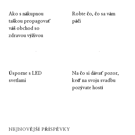
Ako s nákupnou
Robte čo, čo sa vám
taškou propagovať
páči
váš obchod so
zdravou výživou
Úsporne s LED
Na čo si dávať pozor,
svetlami
keď na svoju svadbu
pozývate hostí
NEJNOVĚJŠÍ PŘÍSPĚVKY