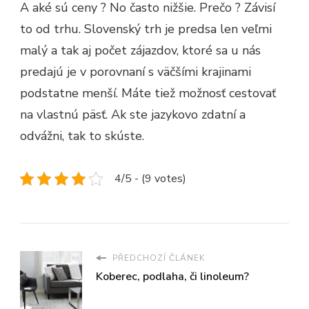
A aké sú ceny ? No často nižšie. Prečo ? Závisí
to od trhu. Slovenský trh je predsa len veľmi
malý a tak aj počet zájazdov, ktoré sa u nás
predajú je v porovnaní s väčšími krajinami
podstatne menší. Máte tiež možnosť cestovať
na vlastnú päsť. Ak ste jazykovo zdatní a
odvážni, tak to skúste.
4/5 - (9 votes)
PŘEDCHOZÍ ČLÁNEK
Koberec, podlaha, či linoleum?