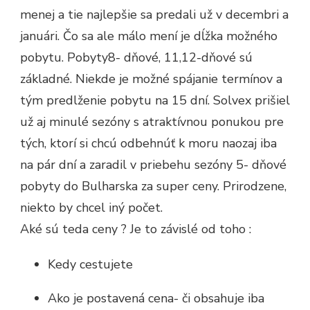
menej a tie najlepšie sa predali už v decembri a
januári. Čo sa ale málo mení je dĺžka možného
pobytu. Pobyty8- dňové, 11,12-dňové sú
základné. Niekde je možné spájanie termínov a
tým predlženie pobytu na 15 dní. Solvex prišiel
už aj minulé sezóny s atraktívnou ponukou pre
tých, ktorí si chcú odbehnúť k moru naozaj iba
na pár dní a zaradil v priebehu sezóny 5- dňové
pobyty do Bulharska za super ceny. Prirodzene,
niekto by chcel iný počet.
Aké sú teda ceny ? Je to závislé od toho :
Kedy cestujete
Ako je postavená cena- či obsahuje iba