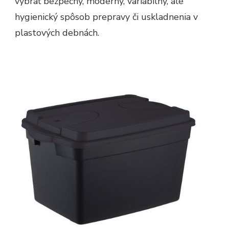
vybrať bezpečný, moderný, variabilný, ale
hygienický spôsob prepravy či uskladnenia v
plastových debnách.