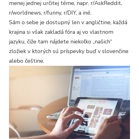
menej jednej určitej téme, napr. r/AskReddit,
r/worldnews, r/funny, r/DIY, a iné.
Sám o sebe je dostupný len v angličtine, každá
krajina si však zakladá fóra aj vo vlastnom
jazyku, čiže tam nájdete niekoľko „našich“
zložiek v ktorých sú príspevky buď v slovenčine
alebo češtine.