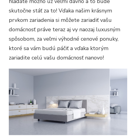
hľadáte možno už veľmi dávno a to bude
skutočne stáť za to! Vďaka našim krásnym
prvkom zariadenia si môžete zariadiť vašu
domácnosť práve teraz aj vy naozaj luxusným
spôsobom, za veľmi výhodné cenové ponuky,
ktoré sa vám budú páčiť a vďaka ktorým
zariadite celú vašu domácnosť nanovo!